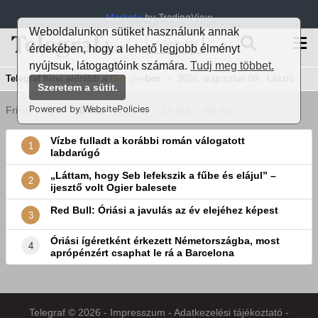
Markets
by TradingView
Weboldalunkon sütiket használunk annak
🌙 Sötét mód
érdekében, hogy a lehető legjobb élményt
nyújtsuk, látogagtóink számára.
Tudj meg többet.
Telegraf hírei előrébb a
G
oo
g
le
-ben
•
2026. augusztus 08., László
Szeretem a sütit.
Powered by WebsitePolicies
Friss
4 óra
8 óra
12 óra
24 óra
48 óra
Vízbe fulladt a korábbi román válogatott
1
labdarúgó
„Láttam, hogy Seb lefekszik a fűbe és elájul” –
2
ijesztő volt Ogier balesete
Red Bull: Óriási a javulás az év elejéhez képest
3
Óriási ígéretként érkezett Németországba, most
4
aprópénzért csaphat le rá a Barcelona
Telegraf © 2026 -
Impresszum
-
Adatkezelési tájékoztató
-