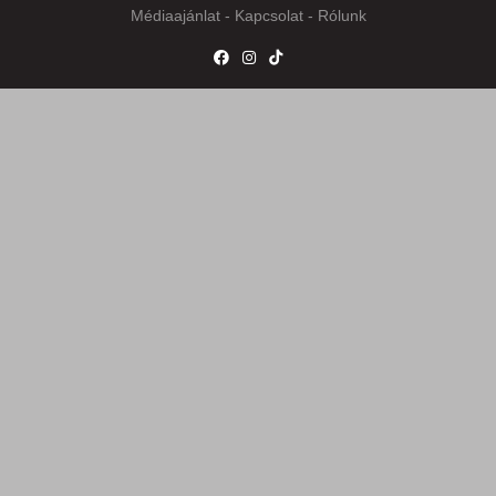
Médiaajánlat
-
Kapcsolat
-
Rólunk