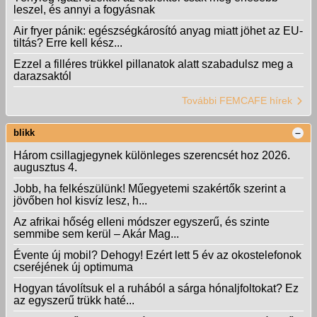
leszel, és annyi a fogyásnak
Air fryer pánik: egészségkárosító anyag miatt jöhet az EU-
tiltás? Erre kell kész...
Ezzel a filléres trükkel pillanatok alatt szabadulsz meg a
darazsaktól
További FEMCAFE hírek
blikk
Három csillagjegynek különleges szerencsét hoz 2026.
augusztus 4.
Jobb, ha felkészülünk! Műegyetemi szakértők szerint a
jövőben hol kisvíz lesz, h...
Az afrikai hőség elleni módszer egyszerű, és szinte
semmibe sem kerül – Akár Mag...
Évente új mobil? Dehogy! Ezért lett 5 év az okostelefonok
cseréjének új optimuma
Hogyan távolítsuk el a ruhából a sárga hónaljfoltokat? Ez
az egyszerű trükk haté...