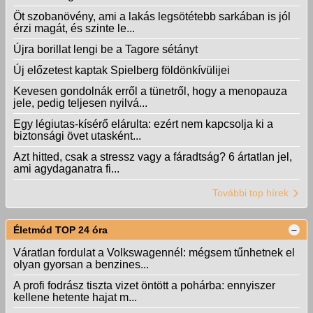
Öt szobanövény, ami a lakás legsötétebb sarkában is jól
érzi magát, és szinte le...
Újra borillat lengi be a Tagore sétányt
Új előzetest kaptak Spielberg földönkívülijei
Kevesen gondolnák erről a tünetről, hogy a menopauza
jele, pedig teljesen nyilvá...
Egy légiutas-kísérő elárulta: ezért nem kapcsolja ki a
biztonsági övet utasként...
Azt hitted, csak a stressz vagy a fáradtság? 6 ártatlan jel,
ami agydaganatra fi...
További top hírek
Életmód TOP 24 óra
Váratlan fordulat a Volkswagennél: mégsem tűnhetnek el
olyan gyorsan a benzines...
A profi fodrász tiszta vizet öntött a pohárba: ennyiszer
kellene hetente hajat m...