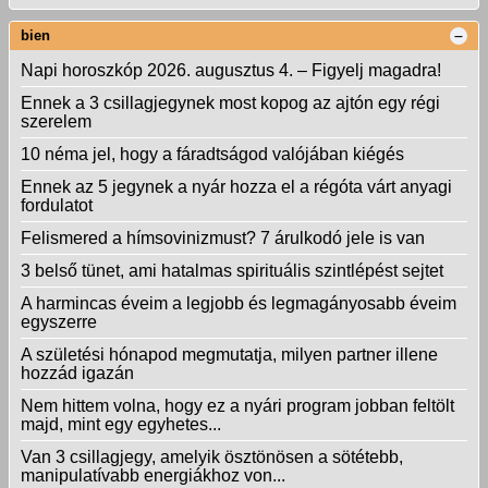
bien
Napi horoszkóp 2026. augusztus 4. – Figyelj magadra!
Ennek a 3 csillagjegynek most kopog az ajtón egy régi
szerelem
10 néma jel, hogy a fáradtságod valójában kiégés
Ennek az 5 jegynek a nyár hozza el a régóta várt anyagi
fordulatot
Felismered a hímsovinizmust? 7 árulkodó jele is van
3 belső tünet, ami hatalmas spirituális szintlépést sejtet
A harmincas éveim a legjobb és legmagányosabb éveim
egyszerre
A születési hónapod megmutatja, milyen partner illene
hozzád igazán
Nem hittem volna, hogy ez a nyári program jobban feltölt
majd, mint egy egyhetes...
Van 3 csillagjegy, amelyik ösztönösen a sötétebb,
manipulatívabb energiákhoz von...