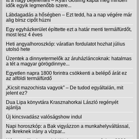
Itt a nagy bejelentés – Ryan Gosling kapta meg minden
idők egyik legmenőbb szere...
Lábdagadás a hőségben – Ezt tedd, ha a nap végére már
alig bírsz cipőt húzni
Egy egyházkerület építtette ezt a határ menti termálfürdőt,
most lesz 4 éves
Heti angyalhoroszkóp: váratlan fordulatot hozhat július
utolsó hete
Üzentek a dinnyetermelők az áruházláncoknak: hatalmas
a tét a magyar görögdinnye...
Egyetlen napra 1800 forintra csökkenti a belépő árát ez
az alföldi termálfürdő
„Kicsit mazochista vagyok” – De tudod egyáltalán, mit
jelent ez?
Dua Lipa könyvtára Krasznahorkai László regényét
ajánlja
Új kincsvadász valóságshow indul
Napi horoszkóp: a Bak vigyázzon a munkahelyváltással,
az Ikreknek irány a vízpar...