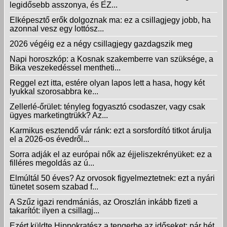
legidősebb asszonya, és EZ...
Elképesztő erők dolgoznak ma: ez a csillagjegy jobb, ha
azonnal vesz egy lottósz...
2026 végéig ez a négy csillagjegy gazdagszik meg
Napi horoszkóp: a Kosnak szakemberre van szüksége, a
Bika veszekedéssel mentheti...
Reggel ezt itta, estére olyan lapos lett a hasa, hogy két
lyukkal szorosabbra ke...
Zellerlé-őrület: tényleg fogyasztó csodaszer, vagy csak
ügyes marketingtrükk? Az...
Karmikus esztendő vár ránk: ezt a sorsfordító titkot árulja
el a 2026-os évedről...
Sorra adják el az európai nők az éjjeliszekrényüket: ez a
filléres megoldás az ú...
Elmúltál 50 éves? Az orvosok figyelmeztetnek: ezt a nyári
tünetet sosem szabad f...
A Szűz igazi rendmániás, az Oroszlán inkább fizeti a
takarítót: ilyen a csillagj...
Ezért küldte Hippokratész a tengerbe az időseket: pár hét