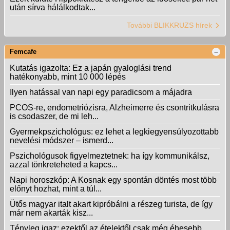
után sírva hálálkodtak...
További BLIKKRUZS hírek
Femcafe
Kutatás igazolta: Ez a japán gyaloglási trend
hatékonyabb, mint 10 000 lépés
Ilyen hatással van napi egy paradicsom a májadra
PCOS-re, endometriózisra, Alzheimerre és csontritkulásra
is csodaszer, de mi leh...
Gyermekpszichológus: ez lehet a legkiegyensúlyozottabb
nevelési módszer – ismerd...
Pszichológusok figyelmeztetnek: ha így kommunikálsz,
azzal tönkreteheted a kapcs...
Napi horoszkóp: A Kosnak egy spontán döntés most több
előnyt hozhat, mint a túl...
Ütős magyar italt akart kipróbálni a részeg turista, de így
már nem akarták kisz...
Tényleg igaz: ezektől az ételektől csak még éhesebb