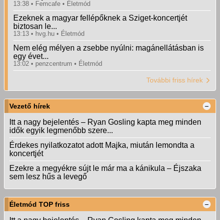
13:38
Femcafe
Életmód
Ezeknek a magyar fellépőknek a Sziget-koncertjét
biztosan le...
13:13
hvg.hu
Életmód
Nem elég mélyen a zsebbe nyúlni: magánellátásban is
egy évet...
13:02
penzcentrum
Életmód
További friss hírek
Vezető hírek
Itt a nagy bejelentés – Ryan Gosling kapta meg minden
idők egyik legmenőbb szere...
Érdekes nyilatkozatot adott Majka, miután lemondta a
koncertjét
Ezekre a megyékre sújt le már ma a kánikula – Éjszaka
sem lesz hűs a levegő
Életmód TOP friss