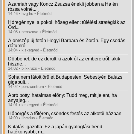
Azahriah vagy Koncz Zsuzsa énekli jobban a Ha én
rózsa volné...
14:46
hvg.hu
Életmód
Hóregénnyel a pokoli hőség ellen: túlélési stratégiák az
Örd...
14:08
nepszava
Életmód
Álomszép új fotón Hegyi Barbara és Zorán. Egy csodás
dátumró...
14:04
kiskegyed
Életmód
Döbbenet, de ez derült ki azokról az emberekről, akik
hiszne...
14:02
blikkruzs
Életmód
Soha nem látott őrület Budapesten: Sebestyén Balázs
gigabuli...
14:02
penzcentrum
Életmód
Apró pötty, hatalmas előny: Tudd meg, mit jelent, ha
anyajeg...
14:01
kiskegyed
Életmód
Hőbörgés a főtéren, csöndes festés az alkotói házban
14:00
librarius
Életmód
Kutatás igazolta: Ez a japán gyaloglási trend
hatékonyabb, m...