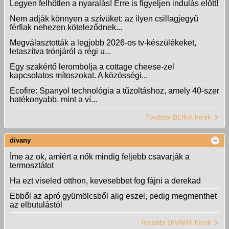
Legyen felhőtlen a nyaralás! Erre is figyeljen indulás előtt!
Nem adják könnyen a szívüket: az ilyen csillagjegyű
férfiak nehezen köteleződnek...
Megválasztották a legjobb 2026-os tv-készülékeket,
letaszítva trónjáról a régi u...
Egy szakértő lerombolja a cottage cheese-zel
kapcsolatos mítoszokat. A közösségi...
Ecofire: Spanyol technológia a tűzoltáshoz, amely 40-szer
hatékonyabb, mint a ví...
További BLIKK hírek
divany
Íme az ok, amiért a nők mindig feljebb csavarják a
termosztátot
Ha ezt viseled otthon, kevesebbet fog fájni a derekad
Ebből az apró gyümölcsből alig eszel, pedig megmenthet
az elbutulástól
További DIVANY hírek