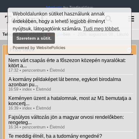
Markets
by TradingView
Weboldalunkon sütiket használunk annak
🌙 Sötét mód
érdekében, hogy a lehető legjobb élményt
nyújtsuk, látogagtóink számára.
Tudj meg többet.
Telegraf hírei előrébb a
G
oo
g
le
-ben
•
2026. augusztus 08., László
Szeretem a sütit.
Powered by WebsitePolicies
Friss hírek
Nem várt csapás érte a főszezon közepén nyaralókat:
kitört a...
17:32
penzcentrum
Életmód
A kormány példaképet lát benne, egykori birodalma
azonban pu...
16:59
index
Életmód
Keményen üzent a hatalomnak, most az M1 bemutatja a
koncertj...
16:39
index
Életmód
Fajsúlyos változás jön a magyar orvosi rendelőkben:
rengeteg...
16:34
penzcentrum
Életmód
Te meddig élnél, ha a tudomány engedné?