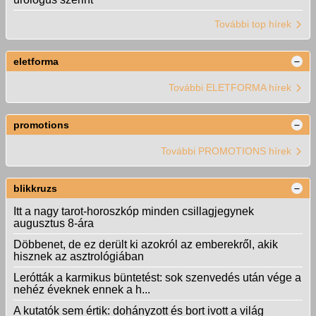
További top hírek
eletforma
További ELETFORMA hírek
promotions
További PROMOTIONS hírek
blikkruzs
Itt a nagy tarot-horoszkóp minden csillagjegynek
augusztus 8-ára
Döbbenet, de ez derült ki azokról az emberekről, akik
hisznek az asztrológiában
Lerótták a karmikus büntetést: sok szenvedés után vége a
nehéz éveknek ennek a h...
A kutatók sem értik: dohányzott és bort ivott a világ