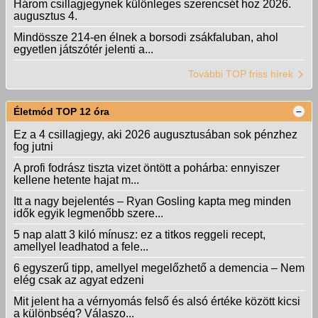
Három csillagjegynek különleges szerencsét hoz 2026.
augusztus 4.
Mindössze 214-en élnek a borsodi zsákfaluban, ahol
egyetlen játszótér jelenti a...
További TOP friss hírek
Életmód TOP 12 óra
Ez a 4 csillagjegy, aki 2026 augusztusában sok pénzhez
fog jutni
A profi fodrász tiszta vizet öntött a pohárba: ennyiszer
kellene hetente hajat m...
Itt a nagy bejelentés – Ryan Gosling kapta meg minden
idők egyik legmenőbb szere...
5 nap alatt 3 kiló mínusz: ez a titkos reggeli recept,
amellyel leadhatod a fele...
6 egyszerű tipp, amellyel megelőzhető a demencia – Nem
elég csak az agyat edzeni
Mit jelent ha a vérnyomás felső és alsó értéke között kicsi
a különbség? Válaszo...