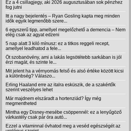
Ez a 4 csillagjegy, aki 2026 augusztusában sok pénzhez
fog jutni
Itt a nagy bejelentés – Ryan Gosling kapta meg minden
idők egyik legmenőbb szere...
6 egyszerű tipp, amellyel megelőzhető a demencia – Nem
elég csak az agyat edzeni
5 nap alatt 3 kiló mínusz: ez a titkos reggeli recept,
amellyel leadhatod a fele...
Öt szobanövény, ami a lakás legsötétebb sarkában is jól
érzi magát, és szinte le...
Mit jelent ha a vérnyomás felső és alsó értéke között kicsi
a különbség? Válaszo...
Erling Haaland erre az italra esküszik, de a szakértők
szerint veszélyes lehet
Már majdnem elszáradt a hortenziád? Így még
megmentheted
Mintha egy Disney-mesébe csöppennél: ez a lenyűgöző
várkastély csak pár óra autó...
Ezzel a vitaminnal óvhatod meg a veséd egészségét az
urológus szerint