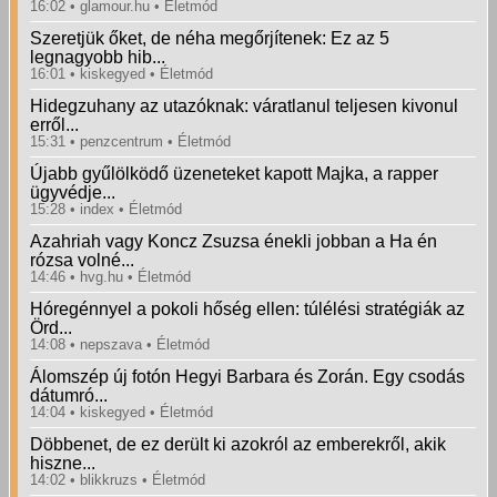
16:02
glamour.hu
Életmód
Szeretjük őket, de néha megőrjítenek: Ez az 5
legnagyobb hib...
16:01
kiskegyed
Életmód
Hidegzuhany az utazóknak: váratlanul teljesen kivonul
erről...
15:31
penzcentrum
Életmód
Újabb gyűlölködő üzeneteket kapott Majka, a rapper
ügyvédje...
15:28
index
Életmód
Azahriah vagy Koncz Zsuzsa énekli jobban a Ha én
rózsa volné...
14:46
hvg.hu
Életmód
Hóregénnyel a pokoli hőség ellen: túlélési stratégiák az
Örd...
14:08
nepszava
Életmód
Álomszép új fotón Hegyi Barbara és Zorán. Egy csodás
dátumró...
14:04
kiskegyed
Életmód
Döbbenet, de ez derült ki azokról az emberekről, akik
hiszne...
14:02
blikkruzs
Életmód