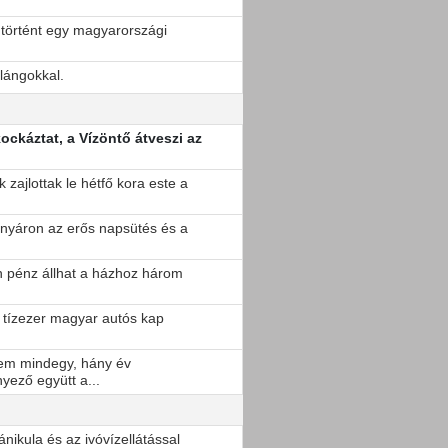
 történt egy magyarországi
 lángokkal.
ockáztat, a Vízöntő átveszi az
zajlottak le hétfő kora este a
 nyáron az erős napsütés és a
n pénz állhat a házhoz három
 tízezer magyar autós kap
em mindegy, hány év
yező együtt a...
kánikula és az ivóvízellátással