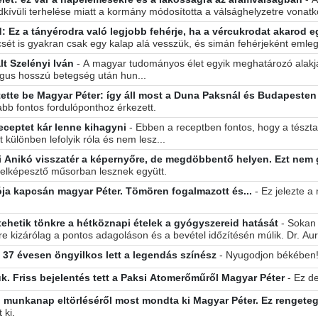
dkívüli terhelése miatt a kormány módosította a válsághelyzetre vonatk
 Ez a tányérodra való legjobb fehérje, ha a vércukrodat akarod e
ncsét is gyakran csak egy kalap alá vesszük, és simán fehérjeként emlege
t Szelényi Iván
- A magyar tudományos élet egyik meghatározó alakj
lógus hosszú betegség után hun...
tette be Magyar Péter: így áll most a Duna Paksnál és Budapesten
abb fontos fordulóponthoz érkezett.
eceptet kár lenne kihagyni
- Ebben a receptben fontos, hogy a tészt
különben lefolyik róla és nem lesz...
Mos esik le az állad. Nádai Anikó visszatér a képernyőre, de megdöbbentő helyen. E
elképesztő műsorban lesznek együtt.
ója kapcsán magyar Péter. Tömören fogalmazott és...
- Ez jelezte a minisz
 tehetik tönkre a hétköznapi ételek a gyógyszereid hatását
- Sokan
 kizárólag a pontos adagoláson és a bevétel időzítésén múlik. Dr. Aure
t! 37 évesen öngyilkos lett a legendás színész
- Nyugodjon békében
k. Friss bejelentés tett a Paksi Atomerőműről Magyar Péter
- Ez d
i munkanap eltörléséről most mondta ki Magyar Péter. Ez rengeteg
 ki.