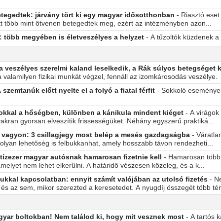
egedtek: járvány tört ki egy magyar idősotthonban
- Riasztó eset
att több mint ötvenen betegedtek meg, ezért az intézményben azon...
: több megyében is életveszélyes a helyzet
- A tűzoltók küzdenek a
a veszélyes szerelmi kaland leselkedik, a Rák súlyos betegséget k
 valamilyen fizikai munkát végzel, fennáll az izomkárosodás veszélye.
zemtanúk előtt nyelte el a folyó a fiatal férfit
- Sokkoló események 
gokkal a hőségben, különben a kánikula mindent kiéget
- A virágok
kran gyorsan elveszítik frissességüket. Néhány egyszerű praktiká...
és vagyon: 3 csillagjegy most belép a mesés gazdagságba
- Váratla
 olyan lehetőség is felbukkanhat, amely hosszabb távon rendezheti...
tízezer magyar autósnak hamarosan fizetnie kell
- Hamarosan több
melyet nem lehet elkerülni. A határidő vészesen közeleg, és a k...
kkal kapcsolatban: ennyit számít valójában az utolsó fizetés
- N
és az sem, mikor szerezted a keresetedet. A nyugdíj összegét több tén
gyar boltokban! Nem találod ki, hogy mit vesznek most
- A tartós 