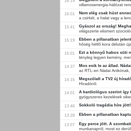
16:19
villamosenergia-hálózat ren
Nem elég csak húst enned:
16:01
a csirkét, a halat vagy a le
Gyászol az ország! Meghal
15:41
világszerte elismert szocio
Ebben a pillanatban jelen
15:19
hőség hétfő kora délután új
Ezt a könnyű habos süti r
15:01
tényleg legyen kemény, mert 
14:37
az RTL-en Nádai Anikónak, 
Megszólalt a TV2 új hírad
14:15
Híradóról.
A kardiológus szerint így
14:01
gyógyszeres kezelések sikere
Sokkoló tragédia híre jöt
13:46
Ebben a pillanatban kaptu
13:28
Egy perce jött. A szombat
13:07
munkanapról, most ez derült