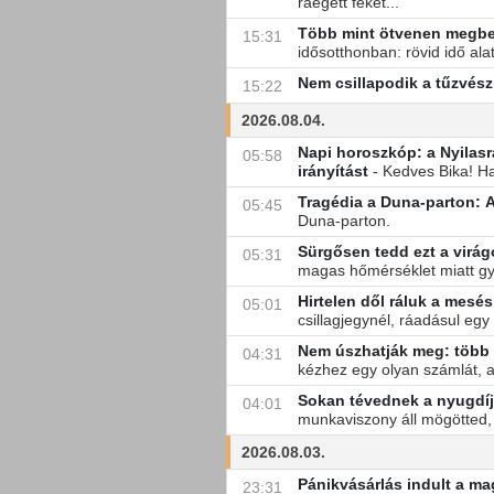
ráégett feket...
Több mint ötvenen megbet
15:31
idősotthonban: rövid idő al
Nem csillapodik a tűzvész
15:22
2026.08.04.
Napi horoszkóp: a Nyilasr
05:58
irányítást
- Kedves Bika! Ha
Tragédia a Duna-parton: A s
05:45
Duna-parton.
Sürgősen tedd ezt a virá
05:31
magas hőmérséklet miatt gya
Hirtelen dől ráluk a mes
05:01
csillagjegynél, ráadásul egy
Nem úszhatják meg: több 
04:31
kézhez egy olyan számlát, a
Sokan tévednek a nyugdíju
04:01
munkaviszony áll mögötted, 
2026.08.03.
Pánikvásárlás indult a ma
23:31