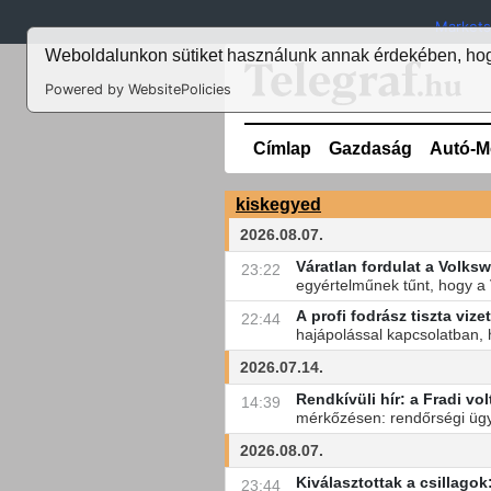
Markets
Weboldalunkon sütiket használunk annak érdekében, hogy
Powered by WebsitePolicies
Címlap
Gazdaság
Autó-M
kiskegyed
2026.08.07.
Váratlan fordulat a Volk
23:22
egyértelműnek tűnt, hogy a
A profi fodrász tiszta viz
22:44
hajápolással kapcsolatban,
2026.07.14.
Rendkívüli hír: a Fradi vo
14:39
mérkőzésen: rendőrségi ügy 
2026.08.07.
Kiválasztottak a csillago
23:44