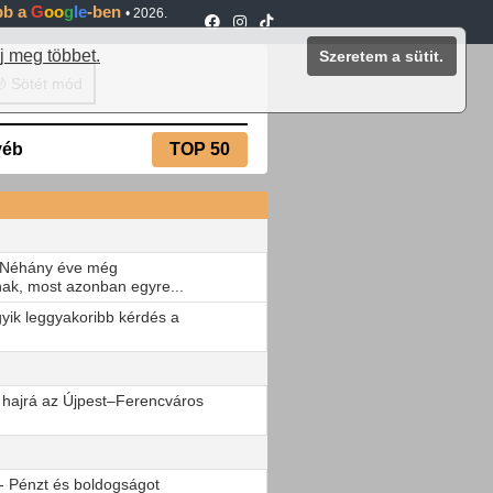
ébb a
G
oo
g
le
-ben
•
2026.
j meg többet.
Szeretem a sütit.
 Sötét mód
yéb
TOP 50
 Néhány éve még
ak, most azonban egyre...
gyik leggyakoribb kérdés a
 hajrá az Újpest–Ferencváros
- Pénzt és boldogságot