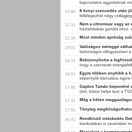
kapcsolatos aggodalmak miat
8 évnyi szenvedés után jö
23:00
fellélegezhet négy csillagje
Nem a citromsav vagy az e
22:31
háztartásban gondot okoz: 
Most minden apróság számí
22:00
Valóságos méreggé válhatn
19:01
biztonságos elfogyasztani a l
Bebizonyította a legfriss
18:31
hogy a szervezet energiafel
Egyre többen enyhítik a h
18:01
képernyők bámulása egyre 
Gajdos Tamás beperelné a 
17:45
tűnt, biztos helye lesz a TV
Még a héten meggazdagodn
17:31
Tényleg megbírságolhatna
17:01
Rendkívüli intézkedés Deb
16:41
kánikulában is zavartalan ma
Megjelent a kormányrende