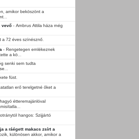
n, amikor beköszönt a
t...
s vevő
- Ambrus Attila háza még
t a 72 éves színésznő.
a
- Rengetegen emlékeznek
ette a kö...
g senki sem tudta
e...
kete füst.
hatatlan erő terelgetné őket a
hagyó étteremajánlóval
isítatla...
botránytól hangos: Szijjártó
tja a ráégett makacs zsírt a
ozik, különösen akkor, amikor a