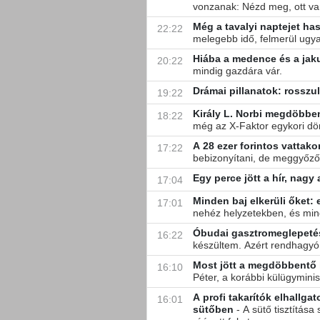
vonzanak: Nézd meg, ott va
Még a tavalyi naptejet has
22:22
melegebb idő, felmerül ugya
Hiába a medence és a jaku
20:22
mindig gazdára vár.
Drámai pillanatok: rosszu
19:22
Király L. Norbi megdöbben
18:22
még az X-Faktor egykori dönt
A 28 ezer forintos vattak
17:22
bebizonyítani, de meggyőződ
Egy perce jött a hír, nagy
17:04
Minden baj elkerüli őket: 
17:01
nehéz helyzetekben, és min
Óbudai gasztromeglepetés:
16:22
készültem. Azért rendhagyó,
Most jött a megdöbbentő hí
16:10
Péter, a korábbi külügyminis
A profi takarítók elhallgat
16:01
sütőben
- A sütő tisztítás