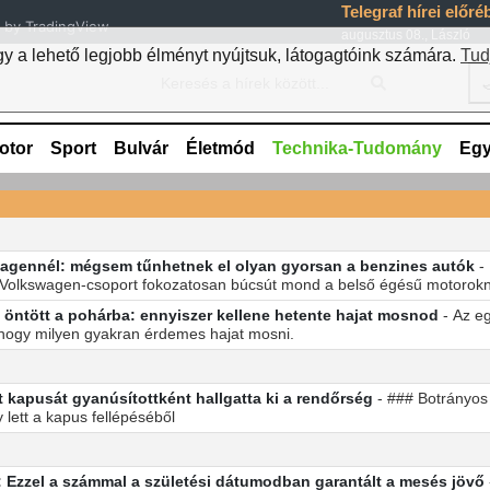
Telegraf hírei előr
by TradingView
augusztus 08., László
 a lehető legjobb élményt nyújtsuk, látogagtóink számára.
Tud

otor
Sport
Bulvár
Életmód
Technika-Tudomány
Eg
swagennél: mégsem tűnhetnek el olyan gyorsan a benzines autók
-
 Volkswagen-csoport fokozatosan búcsút mond a belső égésű motorokn
et öntött a pohárba: ennyiszer kellene hetente hajat mosnod
- Az e
 hogy milyen gyakran érdemes hajat mosni.
lt kapusát gyanúsítottként hallgatta ki a rendőrség
- ### Botrányos
lett a kapus fellépéséből
k: Ezzel a számmal a születési dátumodban garantált a mesés jövő