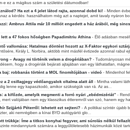
n-e ez a mágikus szám a születési dátumodban!
ználod? Ha ezt a 4 jelet látod rajta, azonnal dobd ki!
- Minden évbe
naz a kérdés: használhatom még azt a naptejet, amit tavaly nyáron bon
zzi: Ambrus Attila már 10 milliót engedett a ház árából, még sinc
l lett a 47 fokos hőségben Papadimitriu Athina
- Élő adásban mesél
tő vallomása: Hatalmas döntést hozott az X-Faktor egykori sztárj
ősére, Király L. Norbira, aktöbb mint másfél évtizede azonnal rabul ejt
orong – Avagy mi történik velem a drogériában?
- Tudományosan mé
ésem, hogy a drogériák bejárati ajtajában van egy láthatatlan, mágnes
 a baj: robbanás történt a MOL finomítójában - videó
- Mindenhol fe
ez a 2 csillagjegy védőangyalok oltalma alatt áll
- Mintha valami lát
dig lenne egy kapaszkodó, amikor szükségük van rá. Az as...
 a kifőzde, amelyik megmenti a forró nyári „ebédmizériát”
- Rend
 mert valójában nem egy klasszikus étteremről van szó, hanem egy ham
r Szijjártó Péterről: lehetett ezt sejteni?
- A politikai színtér újabb 
zter, aki nemrégiben a kínai BYD autógyártó glo...
ott trükkje: Íme a titkos konyhai fegyver, ami súrolás nélkül fellazí
a szinte mindannyiunk számára a leggyűlöletesebb házimunkák közé tart