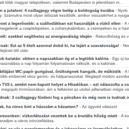
t több magyar településen, valamint Budapesten is jelentősen m...
n a jutalom: 4 csillagjegy végre belép a boldogság korába
- Nyolc
gy. Számukra most olyan időszak kezdődik, amikor visszatérhet a nyugal
cet a legerősebb: a szállodákban ezt használják a vízkő ellen
- A
megjelenik a csaptelepeken, a zuhanykabinban, a csempéken és a házt
t: ezekkel segíthetsz az energiaválság idején
- Rekordhőség és v
ak: Ezt az 5 ételt azonnal dobd ki, ha lejárt a szavatossága!
- Ne
ejárati idő után.
ebb kutatás: ebben a napszakban ég el a legtöbb kalória
- Egy új t
használása a nap folyamán folyamatosan változik, és a kalóriaé...
átfájást WC-papír gurigával, őrültségnek hangzik, de működik
- A
több embernél okoz gerinc- és hátpanaszokat. Meglepő módon azonba
TV2-t, amiért nem kapott helyet a Híradóban – ezt válaszolta a c
2 megújuló hírműsorában, ám a felkérést az utolsó pillanatban mégis vi
ak: 3 csillagjegy fürdeni fog a pénzben és még nem is tudnak 
k, ha nincs kint a házszám a házamon?
- Az ügyvéd válaszol
recenben: vízkorlátozást vezettek be a brutális hőség miatt
- A ko
radjon a város ivóvízellátása.
let: ez vár a napelemesekre és a lakosságra az áramválságban
- 