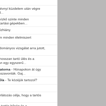
 évnyi küzdelem után végre
...
 vízkő szinte minden
artási gépekben...
ízhiány.
m minden élelmiszert
udományos vizsgálat arra jutott,
 hosszan tartó ülés és a
n egy egyszerű...
satorna
- Hónapokon át úgy
sszavonták. Gaj...
róla
- Te közéjük tartozol?
rlátozás célja, hogy a tartós
A tartós hőség és a