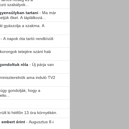
ozó szabályok...
gyensúlyban tartani
- Ma már
tjük őket. A táplálkozá...
át gyászolja a szakma. A
- A napok óta tartó rendkívüli
akorongok tetejére szánt hab
zt nem gondoltuk róla
- Új párja van
terelnök ama induló TV2
 úgy gondolják, hogy a
lio...
!
erült ki hétfőn 13 óra környékén.
 embert érint
- Augusztus 8-i