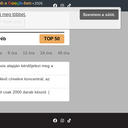
ébb a
G
oo
g
le
-ben
•
2026.
j meg többet.
Szeretem a sütit.
 Sötét mód
yéb
TOP 50
ra
8 óra
12 óra
24 óra
48 óra
laxis alapján kérdőjelezi meg a
évő címekre koncentrál, az
ól csak 2000 darab készül.
(