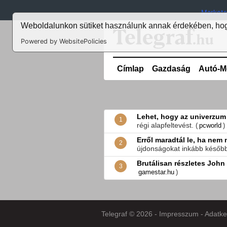
Markets
Weboldalunkon sütiket használunk annak érdekében, hogy
Powered by WebsitePolicies
Címlap
Gazdaság
Autó-M
Lehet, hogy az univerzum
1
régi alapfeltevést.
(
pcworld
)
Erről maradtál le, ha nem
2
újdonságokat inkább későbbr
Brutálisan részletes John 
3
gamestar.hu
)
Telegraf © 2026 -
Impresszum
-
Adatke