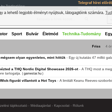
Telegraf hírei előr
by TradingView
augusztus 08., László
 a lehető legjobb élményt nyújtsuk, látogagtóink számára.
Tud

otor
Sport
Bulvár
Életmód
Technika-Tudomány
Eg
Friss
4 ó
 mégsem olyan egyenletes, mint hittük
- Egy új kutatás 47 millió ga
 nézted a THQ Nordic Digital Showcase 2026-ot
- A THQ most a megl
e tartogatja.
(
gamestar.hu
)
Wick-figurát villantott a Hot Toys
- A limitált Keanu Reeves-szoborb
zelési tájékoztató
-
Médiaajánlat
-
Kapcsolat
-
Rólunk