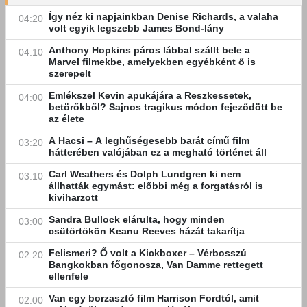
Így néz ki napjainkban Denise Richards, a valaha
04:20
volt egyik legszebb James Bond-lány
Anthony Hopkins páros lábbal szállt bele a
04:10
Marvel filmekbe, amelyekben egyébként ő is
szerepelt
Emlékszel Kevin apukájára a Reszkessetek,
04:00
betörőkből? Sajnos tragikus módon fejeződött be
az élete
A Hacsi – A leghűségesebb barát című film
03:20
hátterében valójában ez a megható történet áll
Carl Weathers és Dolph Lundgren ki nem
03:10
állhatták egymást: előbbi még a forgatásról is
kiviharzott
Sandra Bullock elárulta, hogy minden
03:00
csütörtökön Keanu Reeves házát takarítja
Felismeri? Ő volt a Kickboxer – Vérbosszú
02:20
Bangkokban főgonosza, Van Damme rettegett
ellenfele
Van egy borzasztó film Harrison Fordtól, amit
02:00