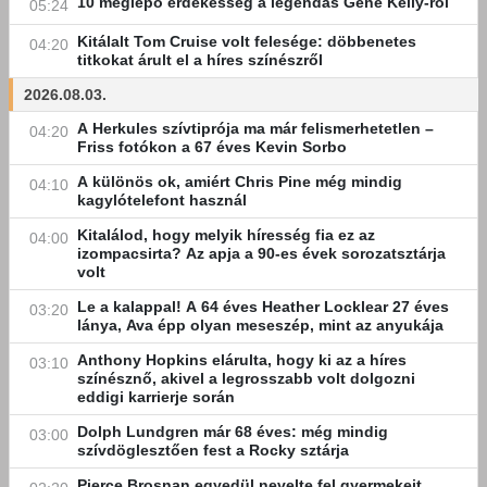
10 meglepő érdekesség a legendás Gene Kelly-ről
05:24
Kitálalt Tom Cruise volt felesége: döbbenetes
04:20
titkokat árult el a híres színészről
2026.08.03.
A Herkules szívtiprója ma már felismerhetetlen –
04:20
Friss fotókon a 67 éves Kevin Sorbo
A különös ok, amiért Chris Pine még mindig
04:10
kagylótelefont használ
Kitalálod, hogy melyik híresség fia ez az
04:00
izompacsirta? Az apja a 90-es évek sorozatsztárja
volt
Le a kalappal! A 64 éves Heather Locklear 27 éves
03:20
lánya, Ava épp olyan meseszép, mint az anyukája
Anthony Hopkins elárulta, hogy ki az a híres
03:10
színésznő, akivel a legrosszabb volt dolgozni
eddigi karrierje során
Dolph Lundgren már 68 éves: még mindig
03:00
szívdöglesztően fest a Rocky sztárja
Pierce Brosnan egyedül nevelte fel gyermekeit,