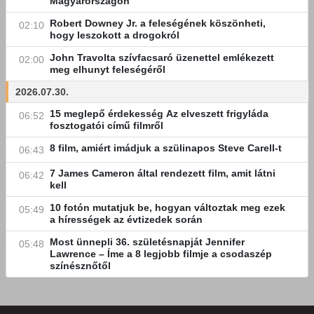
Magyarországon
Robert Downey Jr. a feleségének köszönheti,
02:10
hogy leszokott a drogokról
John Travolta szívfacsaró üzenettel emlékezett
02:00
meg elhunyt feleségéről
2026.07.30.
15 meglepő érdekesség Az elveszett frigyláda
06:52
fosztogatói című filmről
8 film, amiért imádjuk a szülinapos Steve Carell-t
06:43
7 James Cameron által rendezett film, amit látni
06:42
kell
10 fotón mutatjuk be, hogyan változtak meg ezek
05:49
a hírességek az évtizedek során
Most ünnepli 36. születésnapját Jennifer
05:48
Lawrence – Íme a 8 legjobb filmje a csodaszép
színésznőtől