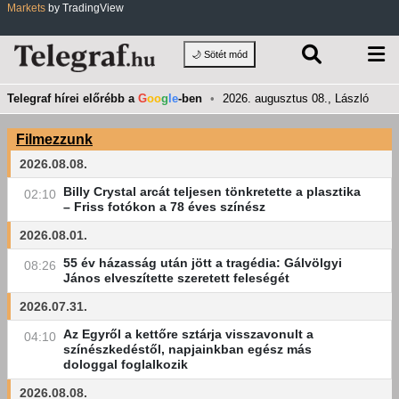
Markets
by TradingView
🌙 Sötét mód
Telegraf hírei előrébb a
G
oo
g
le
-ben
•
2026. augusztus 08., László
Filmezzunk
2026.08.08.
Billy Crystal arcát teljesen tönkretette a plasztika
02:10
– Friss fotókon a 78 éves színész
2026.08.01.
55 év házasság után jött a tragédia: Gálvölgyi
08:26
János elveszítette szeretett feleségét
2026.07.31.
Az Egyről a kettőre sztárja visszavonult a
04:10
színészkedéstől, napjainkban egész más
dologgal foglalkozik
2026.08.08.