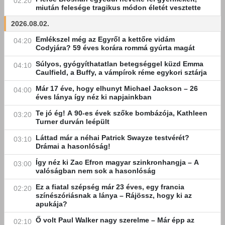
02:20
miután felesége tragikus módon életét vesztette
2026.08.02.
Emlékszel még az Egyről a kettőre vidám
04:20
Codyjára? 59 éves korára rommá gyúrta magát
Súlyos, gyógyíthatatlan betegséggel küzd Emma
04:10
Caulfield, a Buffy, a vámpírok réme egykori sztárja
Már 17 éve, hogy elhunyt Michael Jackson – 26
04:00
éves lánya így néz ki napjainkban
Te jó ég! A 90-es évek szőke bombázója, Kathleen
03:20
Turner durván leépült
Láttad már a néhai Patrick Swayze testvérét?
03:10
Drámai a hasonlóság!
Így néz ki Zac Efron magyar szinkronhangja – A
03:00
valóságban nem sok a hasonlóság
Ez a fiatal szépség már 23 éves, egy francia
02:20
színészóriásnak a lánya – Rájössz, hogy ki az
apukája?
Ő volt Paul Walker nagy szerelme – Már épp az
02:10