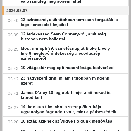
valószínűleg még sosem láttál
2026.08.07.
12 színésznő, akik titokban terhesen forgatták le
06:40
legsikeresebb filmjeiket
12 érdekesség Sean Connery-ról, amit még
06:39
biztosan nem hallottál
Most ünnepli 39. születésnapját Blake Lively –
06:29
Íme 8 meglepő érdekesség a csodaszép
színésznőről
10 világsztár meglepő hasonlósága testvérével
05:43
23 nagyszerű tinifilm, amit titokban mindenki
05:42
szeret
James D’arcy 10 legjobb filmje, amit neked is
05:41
látnod kell
14 ikonikus film, ahol a szereplők ruhája
05:27
ugyanolyan átgondolt volt, mint a párbeszédeik
16 sztár, akiknek szívügye Földünk megóvása
05:26