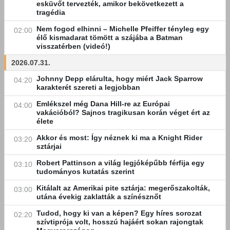
esküvőt tervezték, amikor bekövetkezett a
tragédia
Nem fogod elhinni – Michelle Pfeiffer tényleg egy
02:00
élő kismadarat tömött a szájába a Batman
visszatérben (videó!)
2026.07.31.
Johnny Depp elárulta, hogy miért Jack Sparrow
04:20
karakterét szereti a legjobban
Emlékszel még Dana Hill-re az Európai
04:00
vakációból? Sajnos tragikusan korán véget ért az
élete
Akkor és most: Így néznek ki ma a Knight Rider
03:20
sztárjai
Robert Pattinson a világ legjóképűbb férfija egy
03:10
tudományos kutatás szerint
Kitálalt az Amerikai pite sztárja: megerőszakolták,
03:00
utána évekig zaklatták a színésznőt
Tudod, hogy ki van a képen? Egy híres sorozat
02:20
szívtiprója volt, hosszú hajáért sokan rajongtak