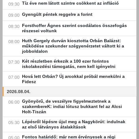
Tíz éve nem látott szintre csökkent az infláció
09:30
Gyengült péntek reggelre a forint
09:00
Forsthoffer Ágnes szerint csodálatos összefogás
08:30
részesei voltunk
Huth Gergely durván kiosztotta Orbán Balázst:
08:00
működése szekunder szégyenérzetet váltott ki a
jobboldalon
Két részletben érkezik a 100 ezer forintos
07:30
iskolakezdési támogatás, nem kell igényelni
Hová lett Orbán? Új arcokkal próbál menekülni a
07:00
Fidesz
2026.08.04.
Gyönyörű, de veszélyre figyelmeztetnek a
06:00
szakembereK: indiai lótusz bukkant fel az Alcsi
Holt-Tiszán
Lépésről lépésre újul meg a Nagykörút: indulnak
05:30
az első látványos átalakítások
Fontos határidő: már nem érvényesek a régi
05:00