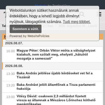
Markets
by TradingView
Weboldalunkon sütiket használunk annak
🌙 Sötét mód
érdekében, hogy a lehető legjobb élményt
nyújtsuk, látogagtóink számára.
Tudj meg többet.
Telegraf hírei előrébb a
G
oo
g
le
-ben
•
2026. augusztus 08., László
Szeretem a sütit.
Powered by WebsitePolicies
hirklikk.hu
2026.08.07.
Magyar Péter: Orbán Viktor mióta a válsághelyzet
16:00
kialakult, nem szólalt meg, ehelyett „hátulról
mozgatja a sameszait”
2026.08.08.
Baka András jelölése újabb kérdéseket vet fel a
13:30
Tiszánál
Baka Andrást jelöli államfőnek a Tisza parlamenti
13:20
frakciója
Vitézy Dávid: csaknem 2,3 milliárdot fizetett
13:00
vissza az államnak a Mészáros Lőrinchez köthető
magántőkealap