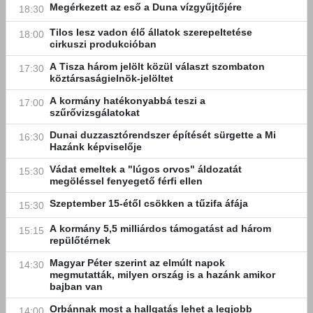
Megérkezett az eső a Duna vízgyűjtőjére
18:30
Tilos lesz vadon élő állatok szerepeltetése
18:00
cirkuszi produkcióban
A Tisza három jelölt közül választ szombaton
17:30
köztársaságielnök-jelöltet
A kormány hatékonyabbá teszi a
17:00
szűrővizsgálatokat
Dunai duzzasztórendszer építését sürgette a Mi
16:30
Hazánk képviselője
Vádat emeltek a "lúgos orvos" áldozatát
15:30
megöléssel fenyegető férfi ellen
Szeptember 15-étől csökken a tűzifa áfája
15:30
A kormány 5,5 milliárdos támogatást ad három
15:15
repülőtérnek
Magyar Péter szerint az elmúlt napok
14:30
megmutatták, milyen ország is a hazánk amikor
bajban van
Orbánnak most a hallgatás lehet a legjobb
14:00