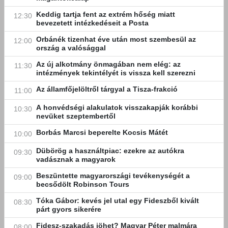
Keddig tartja fent az extrém hőség miatt
12:30
bevezetett intézkedéseit a Posta
Orbánék tizenhat éve után most szembesül az
12:00
ország a valósággal
Az új alkotmány önmagában nem elég: az
11:30
intézmények tekintélyét is vissza kell szerezni
Az államfőjelöltről tárgyal a Tisza-frakció
11:00
A honvédségi alakulatok visszakapják korábbi
10:30
nevüket szeptembertől
Borbás Marcsi beperelte Kocsis Mátét
10:00
Dübörög a használtpiac: ezekre az autókra
09:30
vadásznak a magyarok
Beszüntette magyarországi tevékenységét a
09:00
becsődölt Robinson Tours
Tóka Gábor: kevés jel utal egy Fideszből kivált
08:30
párt gyors sikerére
Fidesz-szakadás jöhet? Magyar Péter malmára
08:00