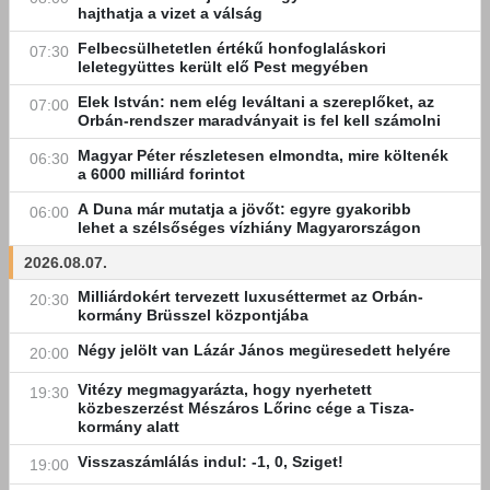
hajthatja a vizet a válság
Felbecsülhetetlen értékű honfoglaláskori
07:30
leletegyüttes került elő Pest megyében
Elek István: nem elég leváltani a szereplőket, az
07:00
Orbán-rendszer maradványait is fel kell számolni
Magyar Péter részletesen elmondta, mire költenék
06:30
a 6000 milliárd forintot
A Duna már mutatja a jövőt: egyre gyakoribb
06:00
lehet a szélsőséges vízhiány Magyarországon
2026.08.07.
Milliárdokért tervezett luxuséttermet az Orbán-
20:30
kormány Brüsszel központjába
Négy jelölt van Lázár János megüresedett helyére
20:00
Vitézy megmagyarázta, hogy nyerhetett
19:30
közbeszerzést Mészáros Lőrinc cége a Tisza-
kormány alatt
Visszaszámlálás indul: -1, 0, Sziget!
19:00