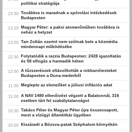
politikai stratégiája
Továbbra is maradnak a spórolási intézkedések
13:30
Budapesten
Magyar Péter: a paksi atomerőműben továbbra is
13:29
nehéz a helyzet
Tarr Zoltán szerint nem szólnak bele a közmédia
13:00
mindennapi működésébe
Folytatódik a razzia Budapesten: 2428 igazoltatás
12:30
és 58 elfogás a harmadik héten
A tűzszerészek eltávolították a robbanótesteket
12:00
Budapesten a Duna-mederből
Meglepte az elemzőket a júliusi inflációs adat
11:30
A NAV 1480 ellenőrzést végzett a Balatonnál, 316
11:00
esetben tárt fel szabálytalanságot
Takács Péter és Magyar Péter újra összecsapott,
10:30
most a vízügyi államtitkár ügyében
Kiszáradt a Bózsva-patak Széphalom környékén
10:00