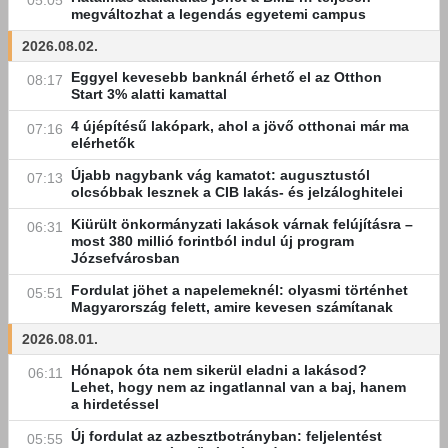
05:05
megváltozhat a legendás egyetemi campus
2026.08.02.
Eggyel kevesebb banknál érhető el az Otthon
08:17
Start 3% alatti kamattal
4 újépítésű lakópark, ahol a jövő otthonai már ma
07:16
elérhetők
Újabb nagybank vág kamatot: augusztustól
07:13
olcsóbbak lesznek a CIB lakás- és jelzáloghitelei
Kiürült önkormányzati lakások várnak felújításra –
06:31
most 380 millió forintból indul új program
Józsefvárosban
Fordulat jöhet a napelemeknél: olyasmi történhet
05:51
Magyarország felett, amire kevesen számítanak
2026.08.01.
Hónapok óta nem sikerül eladni a lakásod?
06:11
Lehet, hogy nem az ingatlannal van a baj, hanem
a hirdetéssel
Új fordulat az azbesztbotrányban: feljelentést
05:55