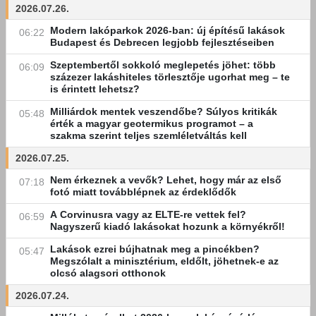
2026.07.26.
Modern lakóparkok 2026-ban: új építésű lakások
06:22
Budapest és Debrecen legjobb fejlesztéseiben
Szeptembertől sokkoló meglepetés jöhet: több
06:09
százezer lakáshiteles törlesztője ugorhat meg – te
is érintett lehetsz?
Milliárdok mentek veszendőbe? Súlyos kritikák
05:48
érték a magyar geotermikus programot – a
szakma szerint teljes szemléletváltás kell
2026.07.25.
Nem érkeznek a vevők? Lehet, hogy már az első
07:18
fotó miatt továbblépnek az érdeklődők
A Corvinusra vagy az ELTE-re vettek fel?
06:59
Nagyszerű kiadó lakásokat hozunk a környékről!
Lakások ezrei bújhatnak meg a pincékben?
05:47
Megszólalt a minisztérium, eldőlt, jöhetnek-e az
olcsó alagsori otthonok
2026.07.24.