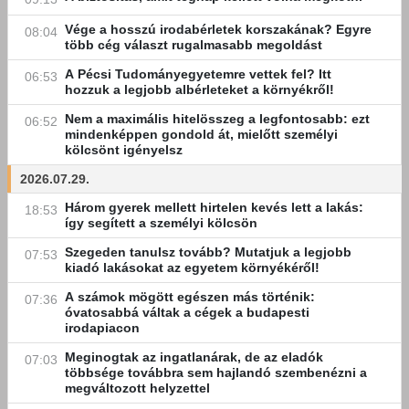
Vége a hosszú irodabérletek korszakának? Egyre
08:04
több cég választ rugalmasabb megoldást
A Pécsi Tudományegyetemre vettek fel? Itt
06:53
hozzuk a legjobb albérleteket a környékről!
Nem a maximális hitelösszeg a legfontosabb: ezt
06:52
mindenképpen gondold át, mielőtt személyi
kölcsönt igényelsz
2026.07.29.
Három gyerek mellett hirtelen kevés lett a lakás:
18:53
így segített a személyi kölcsön
Szegeden tanulsz tovább? Mutatjuk a legjobb
07:53
kiadó lakásokat az egyetem környékéről!
A számok mögött egészen más történik:
07:36
óvatosabbá váltak a cégek a budapesti
irodapiacon
Meginogtak az ingatlanárak, de az eladók
07:03
többsége továbbra sem hajlandó szembenézni a
megváltozott helyzettel