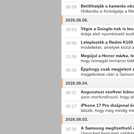
Betilthatják a kamerás 
00:09
Hollandia is fontolgatja a 
2026.08.06.
Végre a Google-nek is les
18:03
dobja első nyomkövető eszkö
Leleplezték a Redmi K100
18:00
modelleket, amelyek közül a
Megújul a Honor márka, lec
13:39
hogy önmagát immáron többn
Épphogy csak megjelent a 
06:55
megjelenése után a Samsung h
2026.08.04.
Augusztusi szoftver kiáru
00:37
azon morfondírozol, hogy ide
iPhone 17 Pro dizájnnal é
00:27
látszik, hogy még mindig me
2026.08.03.
A Samsung megfizethető cs
16:30
Unpacked bemutató valóban 