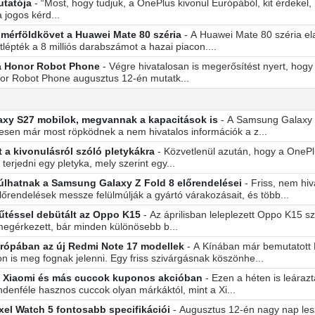
utatója
- “Most, hogy tudjuk, a OnePlus kivonul Európából, kit érdekel
 jogos kérd...
i mérföldkövet a Huawei Mate 80 széria
- A Huawei Mate 80 széria ela
lépték a 8 milliós darabszámot a hazai piacon....
 a Honor Robot Phone
- Végre hivatalosan is megerősítést nyert, hogy
nor Robot Phone augusztus 12-én mutatk...
laxy S27 mobilok, megvannak a kapacitások is
- A Samsung Galaxy S
tesen már most röpködnek a nem hivatalos információk a z...
t a kivonulásról szóló pletykákra
- Közvetlenül azután, hogy a OnePl
terjedni egy pletyka, mely szerint egy...
úlhatnak a Samsung Galaxy Z Fold 8 előrendelései
- Friss, nem hiv
rendelések messze felülmúlják a gyártó várakozásait, és több...
hűtéssel debütált az Oppo K15
- Az áprilisban leleplezett Oppo K15 s
megérkezett, bár minden különösebb b...
rópában az új Redmi Note 17 modellek
- A Kínában már bemutatott
 is meg fognak jelenni. Egy friss szivárgásnak köszönhe...
, Xiaomi és más cuccok kuponos akcióban
- Ezen a héten is leáraz
denféle hasznos cuccok olyan márkáktól, mint a Xi...
xel Watch 5 fontosabb specifikációi
- Augusztus 12-én nagy nap le