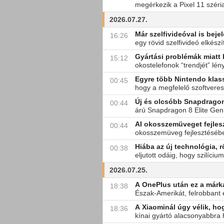
megérkezik a Pixel 11 széria
2026.07.27.
Már szelfivideóval is bej
16:26
egy rövid szelfivideó elkészí
Gyártási problémák miatt
15:12
okostelefonok “trendjét” lé
Egyre több Nintendo klass
00:45
hogy a megfelelő szoftveres
Új és olcsóbb Snapdragon
00:44
árú Snapdragon 8 Elite Gen 5
AI okosszemüveget fejlesz
00:44
okosszemüveg fejlesztésébe 
Hiába az új technológia, 
00:38
eljutott odáig, hogy szilíci
2026.07.25.
A OnePlus után ez a márk
18:38
Észak-Amerikát, felrobbant 
A Xiaominál úgy vélik, h
18:36
kínai gyártó alacsonyabbra he