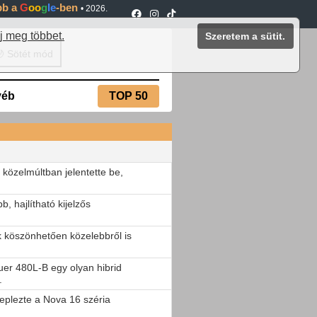
ébb a
G
oo
g
le
-ben
•
2026.
j meg többet.
Szeretem a sütit.
 Sötét mód
yéb
TOP 50
 közelmúltban jelentette be,
, hajlítható kijelzős
 köszönhetően közelebbről is
uer 480L-B egy olyan hibrid
.
leplezte a Nova 16 széria