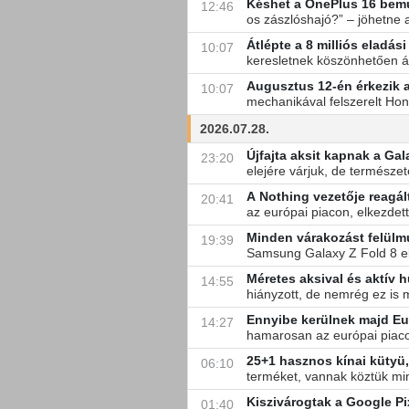
Késhet a OnePlus 16 bem
12:46
os zászlóshajó?” – jöhetne a
Átlépte a 8 milliós eladás
10:07
keresletnek köszönhetően át
Augusztus 12-én érkezik
10:07
mechanikával felszerelt Ho
2026.07.28.
Újfajta aksit kapnak a Ga
23:20
elejére várjuk, de természe
A Nothing vezetője reagál
20:41
az európai piacon, elkezdett 
Minden várakozást felülm
19:39
Samsung Galaxy Z Fold 8 elő
Méretes aksival és aktív 
14:55
hiányzott, de nemrég ez is 
Ennyibe kerülnek majd Eu
14:27
hamarosan az európai piacon
25+1 hasznos kínai kütyü
06:10
terméket, vannak köztük min
Kiszivárogtak a Google Pi
01:40