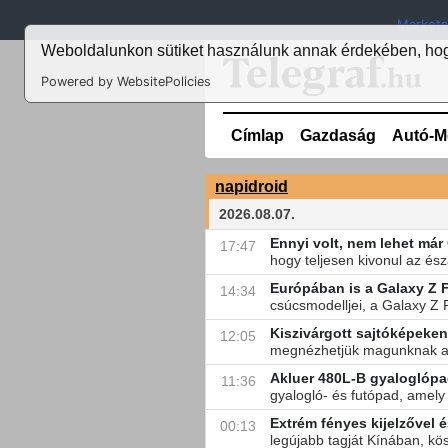
Markets
Weboldalunkon sütiket használunk annak érdekében, hogy
Powered by WebsitePolicies
Címlap
Gazdaság
Autó-M
napidroid
2026.08.07.
Ennyi volt, nem lehet má
17:47
hogy teljesen kivonul az és
Európában is a Galaxy Z F
14:34
csúcsmodelljei, a Galaxy Z F
Kiszivárgott sajtóképeke
12:05
megnézhetjük magunknak a 
Akluer 480L-B gyaloglópa
11:36
gyalogló- és futópad, amely 
Extrém fényes kijelzővel 
00:13
legújabb tagját Kínában, kö