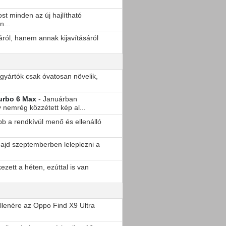
st minden az új hajlítható
n...
ról, hanem annak kijavításáról
 gyártók csak óvatosan növelik,
Turbo 6 Max
- Januárban
 nemrég közzétett kép al...
b a rendkívül menő és ellenálló
majd szeptemberben leleplezni a
zett a héten, ezúttal is van
ellenére az Oppo Find X9 Ultra