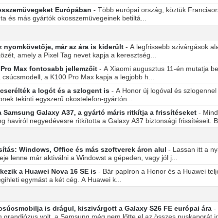
okosszemüvegeket Európában
- Több európai ország, köztük Franciao
Meta és más gyártók okosszemüvegeinek betiltá...
z nyomkövetője, már az ára is kiderült
- A legfrissebb szivárgások a
zét, amely a Pixel Tag nevet kapja a keresztség...
 Pro Max fontosabb jellemzőit
- A Xiaomi augusztus 11-én mutatja 
 csúcsmodell, a K100 Pro Max kapja a legjobb h...
serélték a logót és a szlogent is
- A Honor új logóval és szlogennel f
ek tekinti egyszerű okostelefon-gyártón...
Samsung Galaxy A37, a gyártó máris ritkítja a frissítéseket
- Min
aviról negyedévesre ritkította a Galaxy A37 biztonsági frissítéseit. Bá
sítás: Windows, Office és más szoftverek áron alul
- Lassan itt a n
je lenne már aktiválni a Windowst a gépeden, vagy jól j...
rkezik a Huawei Nova 16 SE is
- Bár papíron a Honor és a Huawei tel
gihleti egymást a két cég. A Huawei k...
úcsmobilja is drágul, kiszivárgott a Galaxy S26 FE európai ára
-
grandiózus volt, a Samsung még nem lőtte el az összes puskaporát id