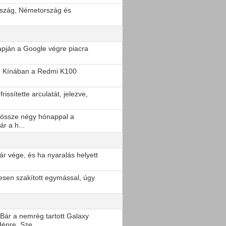
rszág, Németország és
lapján a Google végre piacra
be Kínában a Redmi K100
rissítette arculatát, jelezve,
dössze négy hónappal a
r a h...
yár vége, és ha nyaralás helyett
jesen szakított egymással, úgy
 Bár a nemrég tartott Galaxy
énre. Sze...