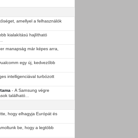
tőséget, amellyel a felhasználók
ebb kialakítású hajlítható
..
zer manapság már képes arra,
 Qualcomm egy új, kedvezőbb
es intelligenciával turbózott
rtama
- A Samsung végre
sok található...
tte, hogy elhagyja Európát és
ámoltunk be, hogy a legtöbb