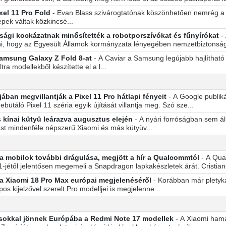
xel 11 Pro Fold
- Evan Blass szivárogtatónak köszönhetően nemrég a ha
pek váltak közkincsé...
ági kockázatnak minősítették a robotporszívókat és fűnyírókat
-
ni, hogy az Egyesült Államok kormányzata lényegében nemzetbiztonsági
 Samsung Galaxy Z Fold 8-at
- A Caviar a Samsung legújabb hajlítható 
ra modellekből készítette el a l...
ában megvillantják a Pixel 11 Pro hátlapi fényeit
- A Google publiká
ütáló Pixel 11 széria egyik újítását villantja meg. Szó sze...
kínai kütyü leárazva augusztus elején
- A nyári forróságban sem ál
tást mindenféle népszerű Xiaomi és más kütyüv...
a mobilok további drágulása, megjött a hír a Qualcommtól
- A Qua
-jétől jelentősen megemeli a Snapdragon lapkakészletek árát. Cristian
 a Xiaomi 18 Pro Max európai megjelenéséről
- Korábban már pletyka 
os kijelzővel szerelt Pro modelljei is megjelenne...
sokkal jönnek Európába a Redmi Note 17 modellek
- A Xiaomi hama