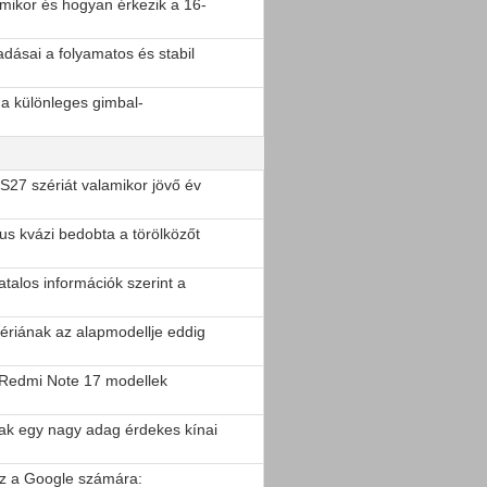
, mikor és hogyan érkezik a 16-
dásai a folyamatos és stabil
 a különleges gimbal-
27 szériát valamikor jövő év
us kvázi bedobta a törölközőt
atalos információk szerint a
zériának az alapmodellje eddig
 Redmi Note 17 modellek
tak egy nagy adag érdekes kínai
sz a Google számára: