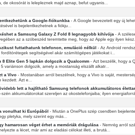
, de okosórát is lelepleznek majd aznap, befut ugyanis...
elentkezhetünk a Google-fiókunkba
- A Google bevezetett egy új lehe
tésével is bejelentkezhetnek a fiókju...
 késhet a Samsung Galaxy Z Fold 8 legnagyobb kihívója
- A széles
nyegében az a szóbeszéd teremtette meg, hogy az Apple egy ilyen kész.
zikust futtathatunk telefonon, emuláció nélkül
- Az Android rends
 fordítórétegek segítségével akár számítógépes játékokat i...
 8 Elite Gen 5 lapkán dolgozik a Qualcomm
- Azt beszélik, hogy a
 variánson dolgozik, amely a mostanság elszállt alkatr...
t a Vivo
- Mostanában arról beszélnek, hogy a Vivo is saját, mesterség
kezdett. Azt e...
rövidebb lett a hajlítható Samsung telefonok akkumulátoros életta
um-szén akkumulátorokat szereljen az okostelefonjaiba; ilyen energiaforrá
a vonulhat ki Európából
- Miután a OnePlus szép csendben bejelente
egy pletyka, mely szerint egy más...
ogy hamarosan véget érhet a memóriák drágulása
- Nemrég arról sz
lyezte a lécet, már ami az eladási célokat illeti, a brutá...