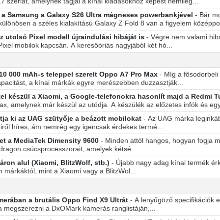
7 szériát, amelynek tagjai a kínai kiadásokhoz képest némileg...
ett a Samsung a Galaxy S26 Ultra mágneses powerbankjével
- Bár mo
különösen a széles kialakítású Galaxy Z Fold 8 van a figyelem középpo
z utolsó Pixel modell újraindulási hibáját is
- Végre nem valami hibá
xel mobilok kapcsán. A keresőóriás nagyjából két hó...
 10 000 mAh-s teleppel szerelt Oppo A7 Pro Max
- Míg a fősodorbeli
pacitást, a kínai márkák egyre merészebben duzzasztják...
tel készül a Xiaomi, a Google-telefonokra hasonlít majd a Redmi 
x, amelynek már készül az utódja. A készülék az előzetes infók és egy
rítja ki az UAG szütyője a beázott mobilokat
- Az UAG márka leginkáb
tőiről híres, ám nemrég egy igencsak érdekes termé...
et a MediaTek Dimensity 9600
- Minden attól hangos, hogyan fogja 
agon csúcsprocesszorait, amelyek kétsé...
ron alul (Xiaomi, BlitzWolf, stb.)
- Újabb nagy adag kínai termék érke
 márkáktól, mint a Xiaomi vagy a BlitzWol...
amerában a brutális Oppo Find X9 Ultrát
- A lenyűgöző specifikációk 
ta megszerezni a DxOMark kamerás ranglistáján,...