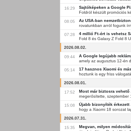
Sajtóképeken a Google Pi
16:29
Foldról készült promóciós ké
Az USA-ban nemzetbiztons
08:05
rovatunkban arról fogunk ír
4 millió Ft-ért is vehetsz
07:28
Fold 8 és Galaxy Z Fold 8 Ult
2026.08.02.
A Google legújabb reklámj
09:44
amely az augusztus 12-én deb
17 hasznos Xiaomi és más 
05:14
hoztunk is egy friss váloga
2026.08.01.
Most már biztosra vehető 
17:52
megerősítette, szeptember 1
Újabb bizonyíték érkezett
15:08
hogy a Xiaomi 18 sorozat lap
2026.07.31.
Megvan, milyen módosítá
15:35