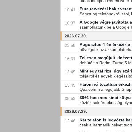
útnak indítja a Redmi Note 1
Fura tervezési bakit vét
10:41
Samsung telefonokról szól, 
A Google végre javította a
10:37
számolhatunk be a Google Pi
2026.07.30.
Augusztus 4-én érkezik a
23:58
növelgetik az akkumulátorka
Teljesen megújult kinézet
16:31
debütált a Redmi Turbo 5 Ma
Mint egy tál rizs, úgy szá
13:45
tokjairól és egyéb kiegészí
Három változatban érkezh
13:45
Qualcomm a legújabb Snapdr
30+1 hasznos kínai kütyü á
05:53
köztük sok érdekesség olyan
2026.07.29.
Két telefon is legyőzte k
12:46
csak a harmadik helyet tud