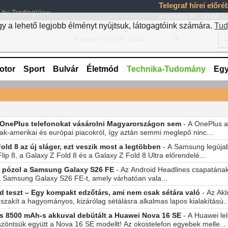
Telegraf hírei előr
by TradingView
augusztus 08., László
 a lehető legjobb élményt nyújtsuk, látogagtóink számára.
Tud

otor
Sport
Bulvár
Életmód
Technika-Tudomány
Eg
r OnePlus telefonokat vásárolni Magyarországon sem
- A OnePlus a
zak-amerikai és európai piacokról, így aztán semmi meglepő ninc...
old 8 az új sláger, ezt veszik most a legtöbben
- A Samsung legújabb
lip 8, a Galaxy Z Fold 8 és a Galaxy Z Fold 8 Ultra előrendelé...
n pózol a Samsung Galaxy S26 FE
- Az Android Headlines csapatának
Samsung Galaxy S26 FE-t, amely várhatóan vala...
d teszt – Egy kompakt edzőtárs, ami nem csak sétára való
- Az Akl
szakít a hagyományos, kizárólag sétálásra alkalmas lapos kialakítású..
és 8500 mAh-s akkuval debütált a Huawei Nova 16 SE
- A Huawei le
szöntsük együtt a Nova 16 SE modellt! Az okostelefon egyebek melle...