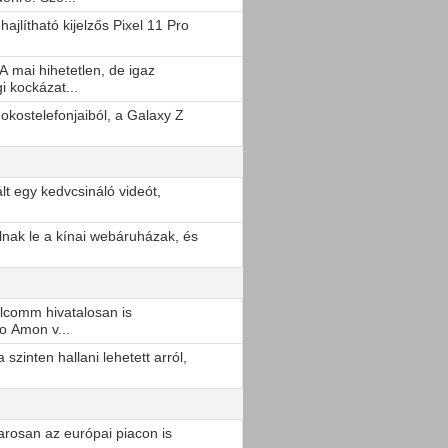
jlítható kijelzős Pixel 11 Pro
 A mai hihetetlen, de igaz
 kockázat...
okostelefonjaiból, a Galaxy Z
lt egy kedvcsináló videót,
lnak le a kínai webáruházak, és
lcomm hivatalosan is
o Amon v...
szinten hallani lehetett arról,
rosan az európai piacon is