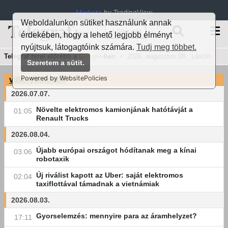
Markets
by TradingView
Weboldalunkon sütiket használunk annak
🌙 Sötét mód
érdekében, hogy a lehető legjobb élményt
nyújtsuk, látogagtóink számára.
Tudj meg többet.
Telegraf hírei előrébb a
G
oo
g
le
-ben
•
2026. augusztus 08., László
Szeretem a sütit.
Powered by WebsitePolicies
villanyautosok
2026.07.07.
Növelte elektromos kamionjának hatótávját a
01:05
Renault Trucks
2026.08.04.
Újabb európai országot hódítanak meg a kínai
03:06
robotaxik
Új riválist kapott az Uber: saját elektromos
02:04
taxiflottával támadnak a vietnámiak
2026.08.03.
Gyorselemzés: mennyire para az áramhelyzet?
17:11