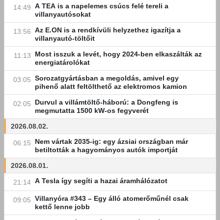
A TEA is a napelemes csúcs felé tereli a
14:49
villanyautósokat
Az E.ON is a rendkívüli helyzethez igazítja a
13:56
villanyautó-töltőit
Most isszuk a levét, hogy 2024-ben elkaszálták az
11:13
energiatárolókat
Sorozatgyártásban a megoldás, amivel egy
03:05
pihenő alatt feltölthető az elektromos kamion
Durvul a villámtöltő-háború: a Dongfeng is
02:05
megmutatta 1500 kW-os fegyverét
2026.08.02.
Nem vártak 2035-ig: egy ázsiai országban már
06:15
betiltották a hagyományos autók importját
2026.08.01.
A Tesla így segíti a hazai áramhálózatot
21:14
Villanyóra #343 – Egy álló atomerőműnél csak
09:05
kettő lenne jobb