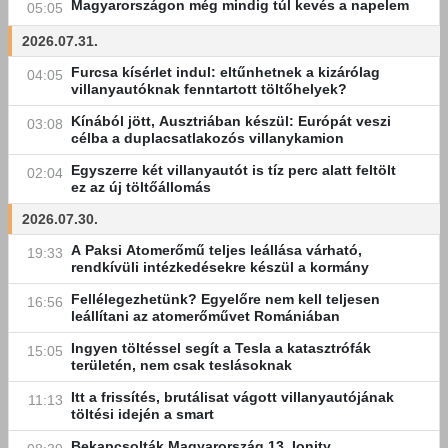
Magyarországon még mindig túl kevés a napelem
05:05
2026.07.31.
Furcsa kísérlet indul: eltűnhetnek a kizárólag
04:05
villanyautóknak fenntartott töltőhelyek?
Kínából jött, Ausztriában készül: Európát veszi
03:08
célba a duplacsatlakozós villanykamion
Egyszerre két villanyautót is tíz perc alatt feltölt
02:04
ez az új töltőállomás
2026.07.30.
A Paksi Atomerőmű teljes leállása várható,
19:33
rendkívüli intézkedésekre készül a kormány
Fellélegezhetünk? Egyelőre nem kell teljesen
16:56
leállítani az atomerőművet Romániában
Ingyen töltéssel segít a Tesla a katasztrófák
15:05
területén, nem csak teslásoknak
Itt a frissítés, brutálisat vágott villanyautójának
11:13
töltési idején a smart
Bekapcsolták Magyarország 13. Ionity