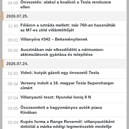
Önvezetés: alakul a koalíció a Tesla rendszere
04:06
ellen
2026.07.25.
Féláron a sztráda mellett: már 760-an használták
11:40
az M7-es zöld villámtöltőjét
Villanyóra #342 – Bekeményítenek
09:01
Ausztriában már elkezdődött a nátriumion-
05:05
akkimulátorok gyártása és telepítése
2026.07.24.
Videó: kutyát gázolt egy önvezető Tesla
15:02
Verseny indult a 16. magyar Tesla Supercharger
09:34
címért
Villanyautó teszt: Hyundai Ioniq 6 N
07:04
Összeomlott a hagyományos autók piaca
03:05
Kínában
Kupés forma a Range Rovernél: villanyautóként
02:04
debütál a márka eddigi legmerészebb modellje