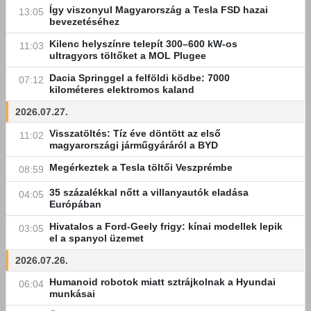
Így viszonyul Magyarország a Tesla FSD hazai
13:05
bevezetéséhez
Kilenc helyszínre telepít 300–600 kW-os
11:03
ultragyors töltőket a MOL Plugee
Dacia Springgel a felföldi ködbe: 7000
07:12
kilométeres elektromos kaland
2026.07.27.
Visszatöltés: Tíz éve döntött az első
11:02
magyarországi járműgyáráról a BYD
Megérkeztek a Tesla töltői Veszprémbe
08:59
35 százalékkal nőtt a villanyautók eladása
04:05
Európában
Hivatalos a Ford-Geely frigy: kínai modellek lepik
03:05
el a spanyol üzemet
2026.07.26.
Humanoid robotok miatt sztrájkolnak a Hyundai
06:04
munkásai