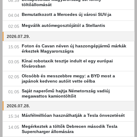
08:39
töltőállomását
Bemutatkozott a Mercedes új városi SUV-ja
04:04
Megválik autómegosztójától a Stellantis
02:05
2026.07.29.
Foton és Cavan néven új haszongépjármű márkák
15:05
érkeztek Magyarországra
Kínai robotaxik tesztje indult el egy európai
03:05
fővárosban
Olcsóbb és messzebbre megy: a BYD most a
02:05
japánok kedvenc autóit vette célba
Saját naperőmű hajtja Németország vadiúj
01:05
megawattos kamiontöltőit
2026.07.28.
Másfélmillióan használhatják a Tesla önvezetését
15:34
Megérkeztek a töltők Debrecen második Tesla
14:05
Supercharger állomására